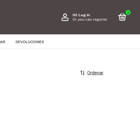
0
Hi!
Log in
Or you can register
RAR
DEVOLUCIONES
Ordenar