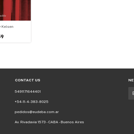
y Kelsen
59
CONTACT US
NE
5491171644401
+54-11-4-383-8025
pedidos@eudeba.com.ar
Av. Rivadavia 1573 - CABA - Buenos Aires