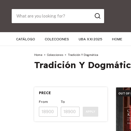
CATÁLOGO
COLECCIONES
UBA XXI 2025
HOME
Home
>
Colecciones
>
Tradición Y Dogmática
Tradición Y Dogmáti
PRICE
OUT OF
From
To
APPLY