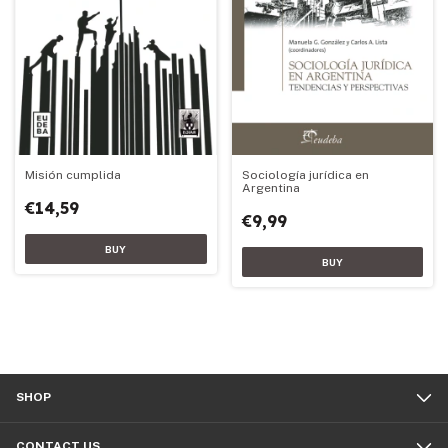
Misión cumplida
Sociología jurídica en
Argentina
€14,59
€9,99
SHOP
CONTACT US