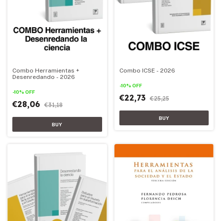
Combo Herramientas +
Combo ICSE - 2026
Desenredando - 2026
-
10
%
OFF
-
10
%
OFF
€22,73
€25,25
€28,06
€31,18