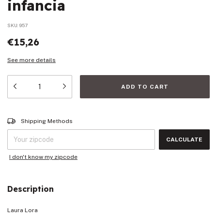
infancia
SKU:
957
€15,26
See more details
Shipping for zipcode:
CHANGE ZIPCODE
Shipping Methods
CALCULATE
I don't know my zipcode
Description
Laura Lora