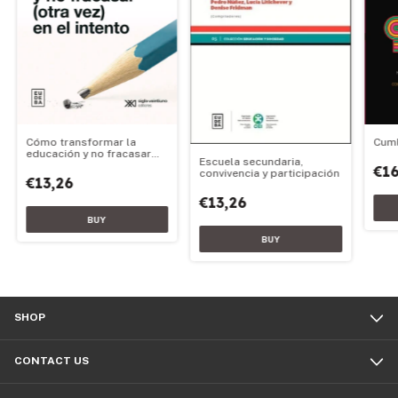
Cómo transformar la
Cum
educación y no fracasar
Escuela secundaria,
(otra vez) en el intento
€16
convivencia y participación
€13,26
€13,26
SHOP
CONTACT US