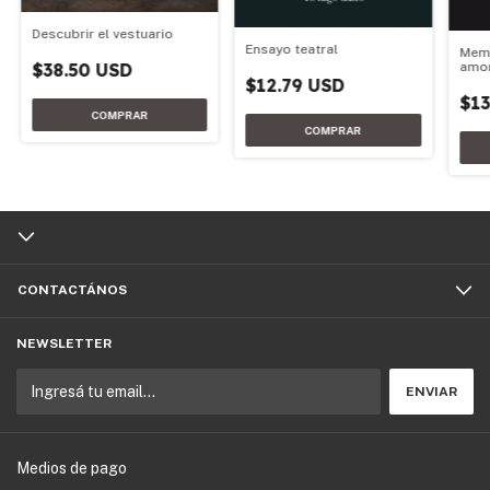
Descubrir el vestuario
Ensayo teatral
Memo
$38.50 USD
amo
$12.79 USD
$13
CONTACTÁNOS
NEWSLETTER
Medios de pago