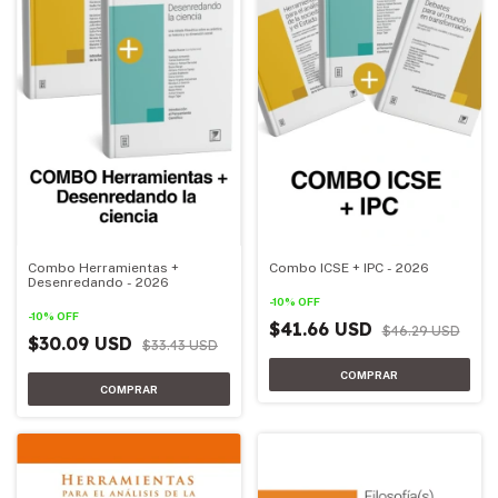
Combo Herramientas +
Combo ICSE + IPC - 2026
Desenredando - 2026
-
10
%
OFF
-
10
%
OFF
$41.66 USD
$46.29 USD
$30.09 USD
$33.43 USD