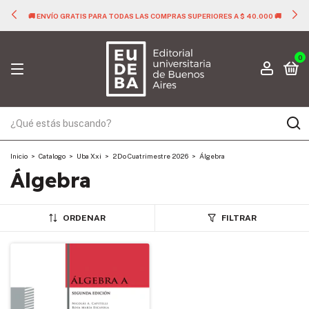
🚚 ENVÍO GRATIS PARA TODAS LAS COMPRAS SUPERIORES A $ 40.000 🚚
0
Inicio
>
Catalogo
>
Uba Xxi
>
2Do Cuatrimestre 2026
>
Álgebra
Álgebra
ORDENAR
FILTRAR