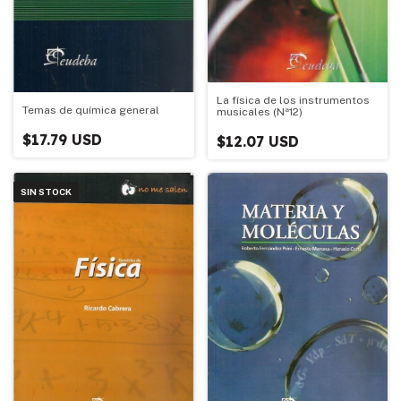
La física de los instrumentos
Temas de química general
musicales (Nª12)
$17.79 USD
$12.07 USD
SIN STOCK