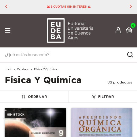
📊 3 CUOTAS SIN INTERÉS 📊
0
Inicio
>
Catalogo
>
Física Y Química
Física Y Química
33 productos
ORDENAR
FILTRAR
SIN STOCK