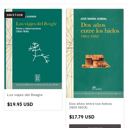
SIN STOCK
Los viajes del Beagle
$19.93 USD
Dos años entre los hielos
(1901-1903)
$17.79 USD