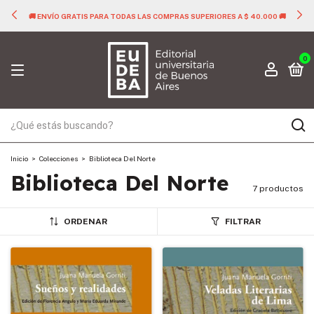
🚚 ENVÍO GRATIS PARA TODAS LAS COMPRAS SUPERIORES A $ 40.000 🚚
0
Inicio
>
Colecciones
>
Biblioteca Del Norte
Biblioteca Del Norte
7 productos
ORDENAR
FILTRAR