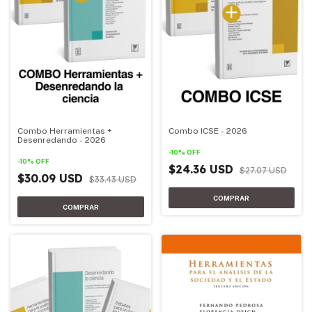
Combo Herramientas +
Combo ICSE - 2026
Desenredando - 2026
-
10
%
OFF
-
10
%
OFF
$24.36 USD
$27.07 USD
$30.09 USD
$33.43 USD