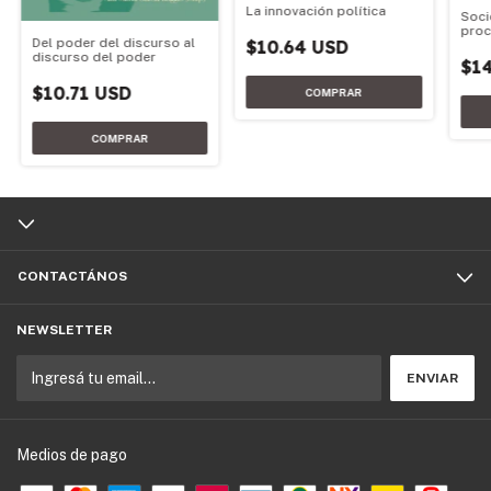
La innovación política
Soci
proc
Del poder del discurso al
$10.64 USD
ped
discurso del poder
$14
$10.71 USD
CONTACTÁNOS
NEWSLETTER
Medios de pago