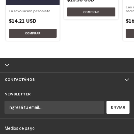
Las 
radi
La revolución peronista
189
$16
$14.21 USD
CONTACTÁNOS
NEWSLETTER
Medios de pago