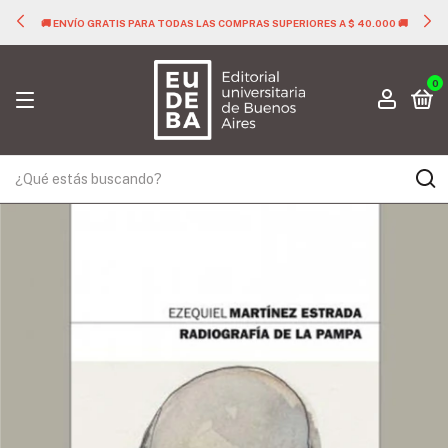
🚚 ENVÍO GRATIS PARA TODAS LAS COMPRAS SUPERIORES A $ 40.000 🚚
0