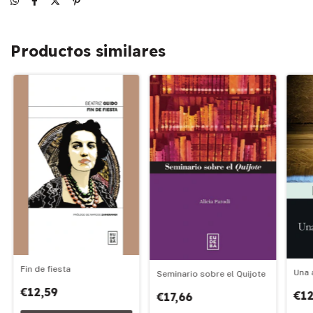
Productos similares
Fin de fiesta
Una 
Seminario sobre el Quijote
€12,59
€12
€17,66