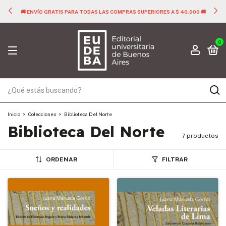
🚚 ENVÍO GRATIS PARA TODAS LAS COMPRAS SUPERIORES A $ 40.000 🚚
0
Inicio
>
Colecciones
>
Biblioteca Del Norte
Biblioteca Del Norte
7 productos
ORDENAR
FILTRAR