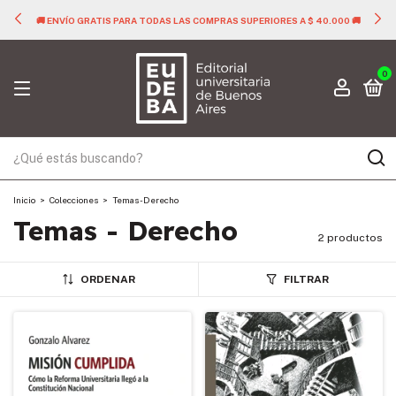
🚚 ENVÍO GRATIS PARA TODAS LAS COMPRAS SUPERIORES A $ 40.000 🚚
0
Inicio
>
Colecciones
>
Temas - Derecho
Temas - Derecho
2 productos
ORDENAR
FILTRAR