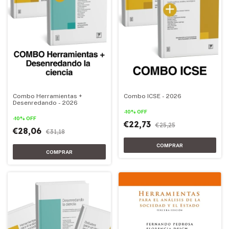
Combo Herramientas +
Combo ICSE - 2026
Desenredando - 2026
-
10
%
OFF
-
10
%
OFF
€22,73
€25,25
€28,06
€31,18