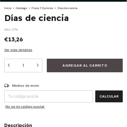
Inicio
>
Catalogo
>
Física Y Química
>
Días de ciencia
Días de ciencia
SKU:
1774
€13,26
Ver más detalles
Entregas para el CP:
CAMBIAR CP
Medios de envío
CALCULAR
No sé mi código postal
Descripción