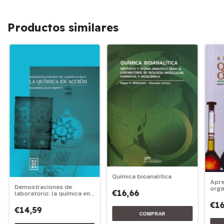
Productos similares
Química bioanalítica
Apre
Demostraciones de
orgá
€16,66
laboratorio: la química en
acción
€16
€14,59