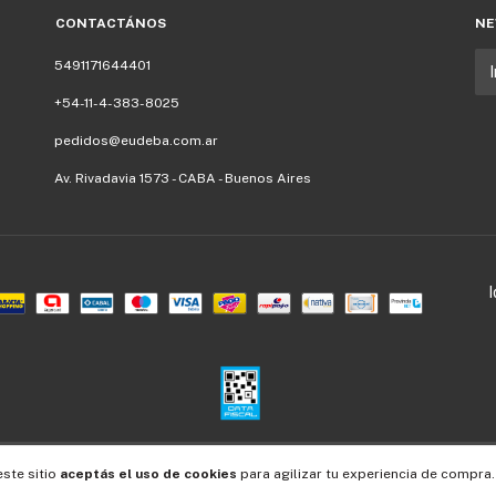
CONTACTÁNOS
NE
5491171644401
+54-11-4-383-8025
pedidos@eudeba.com.ar
Av. Rivadavia 1573 - CABA - Buenos Aires
Defensa de las y los consumidores. Para reclamos
ingresá acá.
/
Botón de arrepentimiento
este sitio
aceptás el uso de cookies
para agilizar tu experiencia de compra.