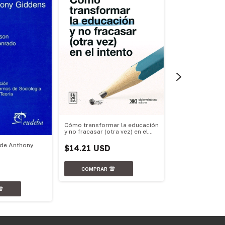
Cómo transformar la educación
y no fracasar (otra vez) en el
intento
La universidad, 
 de Anthony
$14.21 USD
titulaciones
$17.07 USD