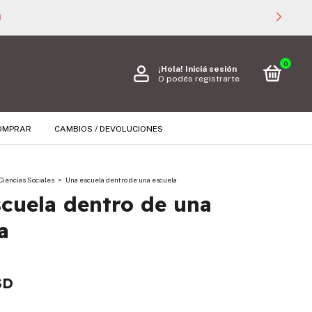
 40.000 🚚
0
¡Hola!
Iniciá sesión
O podés registrarte
OMPRAR
CAMBIOS / DEVOLUCIONES
Ciencias Sociales
>
Una escuela dentro de una escuela
cuela dentro de una
a
SD
s