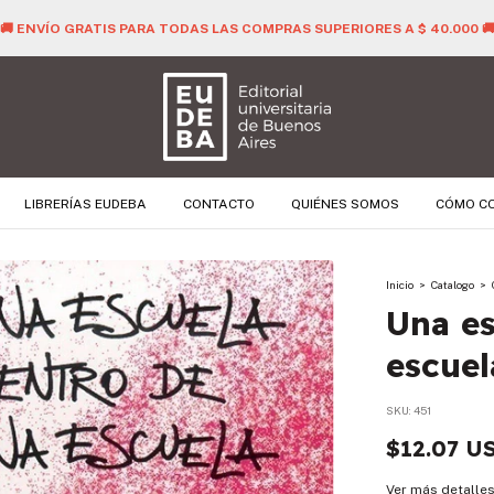
🚚 ENVÍO GRATIS PARA TODAS LAS COMPRAS SUPERIORES A $
LIBRERÍAS EUDEBA
CONTACTO
QUIÉNES SOMOS
CÓMO C
Inicio
>
Catalogo
>
Una es
escuel
SKU:
451
$12.07 U
Ver más detalle