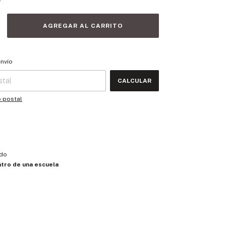
 CP:
CAMBIAR CP
envío
CALCULAR
o postal
do
tro de una escuela