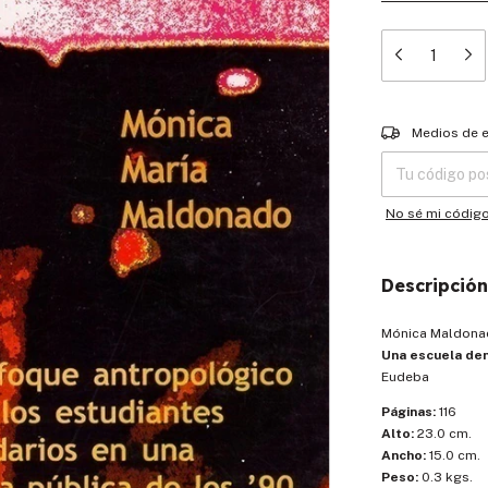
Entregas para el
Medios de 
No sé mi códig
Descripción
Mónica Maldona
Una escuela den
Eudeba
Páginas:
116
Alto:
23.0 cm.
Ancho:
15.0 cm.
Peso:
0.3 kgs.