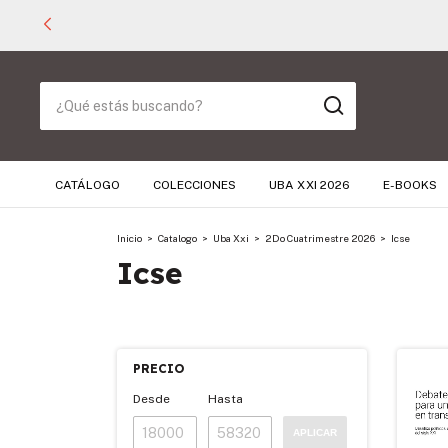
CATÁLOGO
COLECCIONES
UBA XXI 2026
E-BOOKS
Inicio
>
Catalogo
>
Uba Xxi
>
2Do Cuatrimestre 2026
>
Icse
Icse
PRECIO
Desde
Hasta
APLICAR