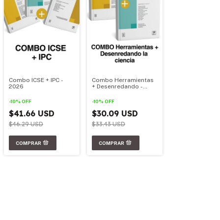
Combo ICSE + IPC -
Combo Herramientas
2026
+ Desenredando -
2026
-
10
%
OFF
-
10
%
OFF
$41.66 USD
$30.09 USD
$46.29 USD
$33.43 USD