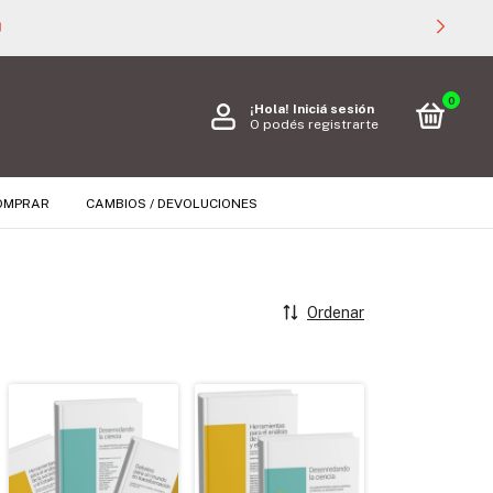

0
¡Hola!
Iniciá sesión
O podés registrarte
OMPRAR
CAMBIOS / DEVOLUCIONES
Ordenar