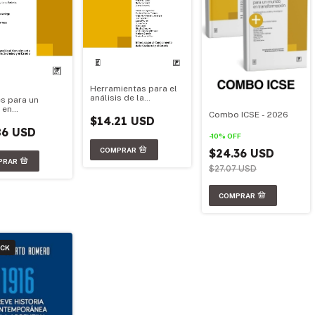
Herramientas para el
análisis de la
s para un
sociedad y el Estado -
 en
Combo ICSE - 2026
Edición 2026
ormación
$14.21 USD
86 USD
-
10
%
OFF
$24.36 USD
$27.07 USD
OCK