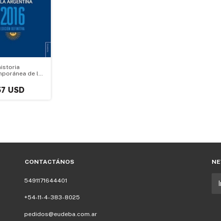
istoria
poránea de la
ina 1916 2016
57 USD
CONTACTÁNOS
NE
5491171644401
+54-11-4-383-8025
pedidos@eudeba.com.ar