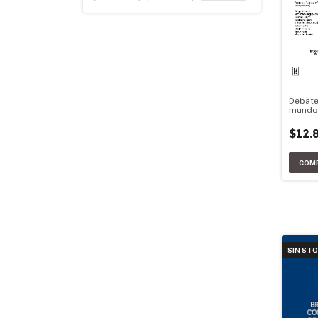
Debate
mundo
transf
$12.
SIN ST