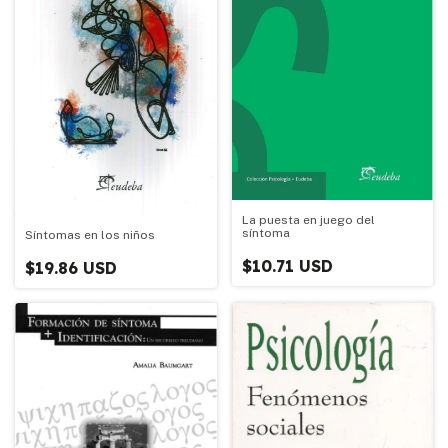
La puesta en juego del
síntoma
Síntomas en los niños
$10.71 USD
$19.86 USD