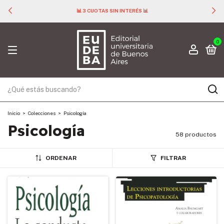
📊 3 CUOTAS SIN INTERÉS 📊
0
Inicio
>
Colecciones
>
Psicología
Psicología
58 productos
ORDENAR
FILTRAR