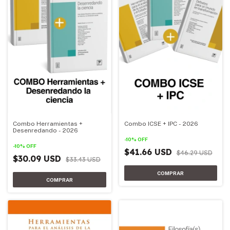
Combo Herramientas +
Combo ICSE + IPC - 2026
Desenredando - 2026
-
10
%
OFF
-
10
%
OFF
$41.66 USD
$46.29 USD
$30.09 USD
$33.43 USD