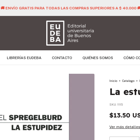
🚚 ENVÍO GRATIS PARA TODAS LAS COMPRAS SUPERIORES A $ 40.000 
LIBRERÍAS EUDEBA
CONTACTO
QUIÉNES SOMOS
CÓMO C
Inicio
>
Catalogo
>
La est
SKU:
1115
$13.50 U
Ver más detalle