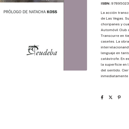
ISBN:
97895023
La acción transc
de Las Vegas. S
choripanes y cua
Automóvil Club o
Transcurre en ti
casetes. La obra
interrelacionando
lenguaje en tant
catástrofe. En es
la superficie en 
del sentido. Cie
inmediatamente es