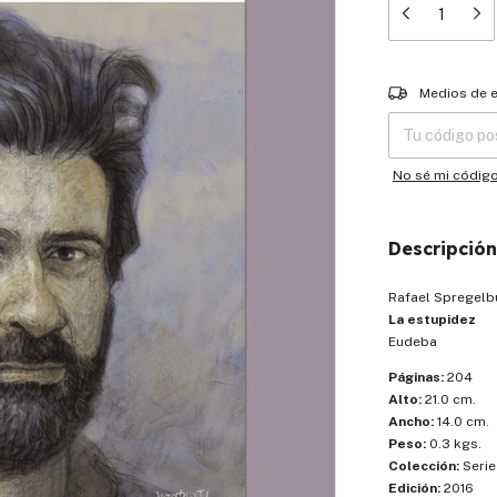
Entregas para el
Medios de 
No sé mi códig
Descripción
Rafael Spregelb
La estupidez
Eudeba
Páginas:
204
Alto:
21.0 cm.
Ancho:
14.0 cm.
Peso:
0.3 kgs.
Colección:
Serie
Edición:
2016