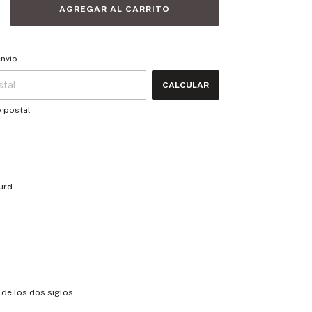
 CP:
CAMBIAR CP
envío
CALCULAR
o postal
urd
 de los dos siglos