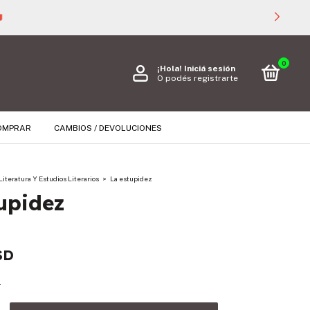

0
¡Hola!
Iniciá sesión
O podés registrarte
OMPRAR
CAMBIOS / DEVOLUCIONES
Literatura Y Estudios Literarios
>
La estupidez
upidez
SD
s