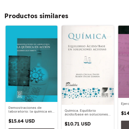
Productos similares
Ejer
Demostraciones de
Química. Equilibrio
laboratorio: la química en
$14
ácido/base en soluciones
acción
acuosas
$15.64 USD
$10.71 USD