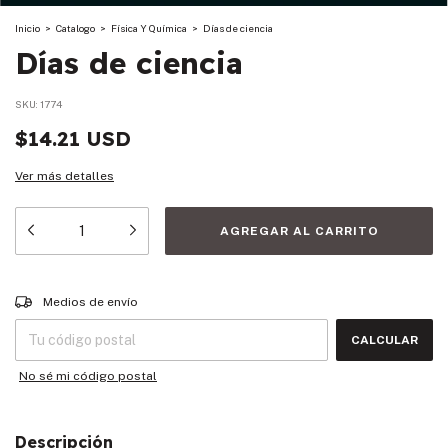
Inicio
>
Catalogo
>
Física Y Química
>
Días de ciencia
Días de ciencia
SKU:
1774
$14.21 USD
Ver más detalles
Entregas para el CP:
CAMBIAR CP
Medios de envío
CALCULAR
No sé mi código postal
Descripción