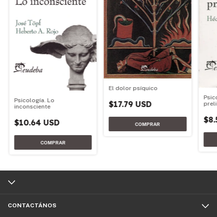
El dolor psíquico
Psic
Psicología. Lo
$17.79 USD
prel
inconsciente
$8.
$10.64 USD
CONTACTÁNOS