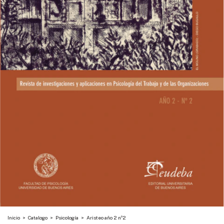
Inicio
>
Catalogo
>
Psicología
>
Aristeo año 2 nº2