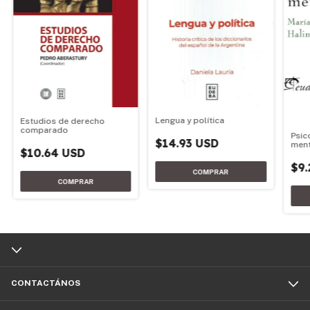
Lengua y política
Estudios de derecho
comparado
Psic
$14.93 USD
ment
$10.64 USD
$9.
CONTACTÁNOS