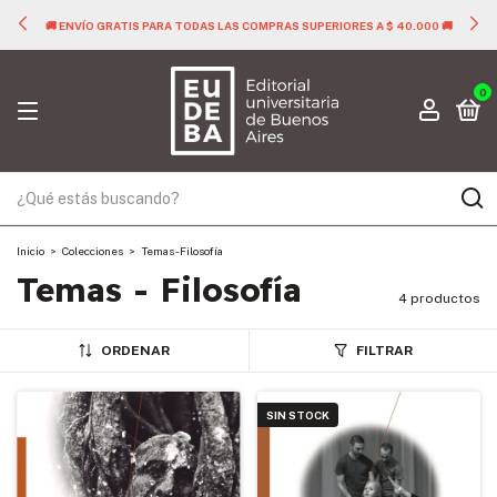
🚚 ENVÍO GRATIS PARA TODAS LAS COMPRAS SUPERIORES A $ 40.000 🚚
0
Inicio
>
Colecciones
>
Temas - Filosofía
Temas - Filosofía
4 productos
ORDENAR
FILTRAR
SIN STOCK