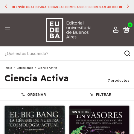
🚚 ENVÍO GRATIS PARA TODAS LAS COMPRAS SUPERIORES A $ 40.000 🚚
0
Inicio
>
Colecciones
>
Ciencia Activa
Ciencia Activa
7 productos
ORDENAR
FILTRAR
SIN STOCK