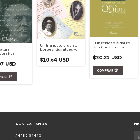
El ingenioso hidalgo
Un triángulo crucial.
don Quijote de la
Borges, Güiraldes y
ratura
Mancha. Tomo II
Lugones
ográfica
$20.21 USD
ina
$10.64 USD
07 USD
CONTACTÁNOS
NE
5491171644401