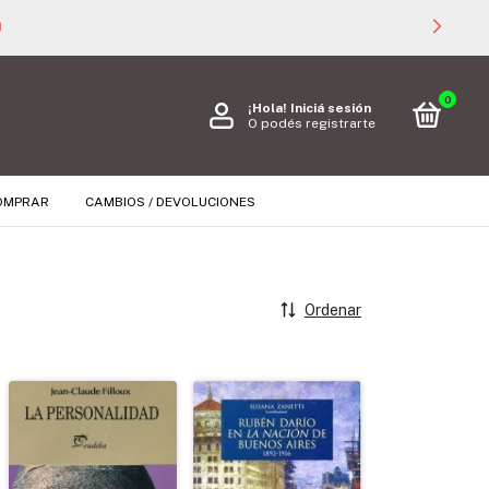

0
¡Hola!
Iniciá sesión
O podés registrarte
OMPRAR
CAMBIOS / DEVOLUCIONES
Ordenar