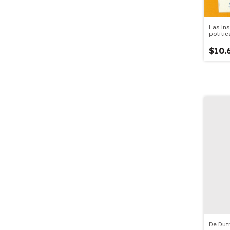
Las in
políti
$10.
De Dut