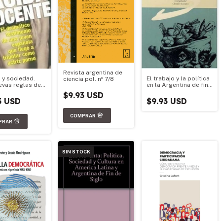
Revista argentina de
 y sociedad.
El trabajo y la política
ciencia pol. nº 7/8
evas reglas del
en la Argentina de fin
 Volumen 2
de siglo
$9.93 USD
3 USD
$9.93 USD
SIN STOCK