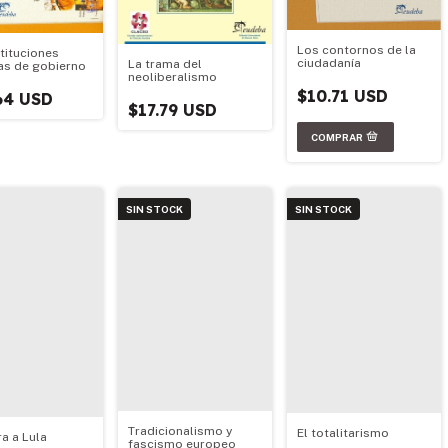
Los contornos de la
stituciones
ciudadanía
La trama del
cas de gobierno
neoliberalismo
$10.71 USD
64 USD
$17.79 USD
SIN STOCK
SIN STOCK
Tradicionalismo y
El totalitarismo
ra a Lula
fascismo europeo