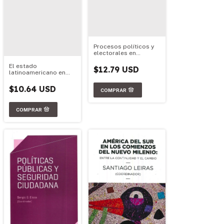
Procesos políticos y
electorales en
América latina (2010-
El estado
2013)
$12.79 USD
latinoamericano en
perspectiva: figuras,
crisis y prospectiva
$10.64 USD