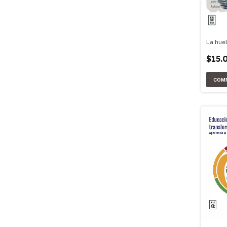
La hue
$15.