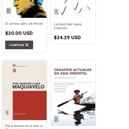
El último año de Perón
La libertad tiene
espinas
$20.00 USD
$24.29 USD
Para animarse a leer a