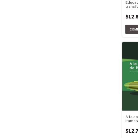
Educac
transf
$12.
A la s
Itamar
$12.