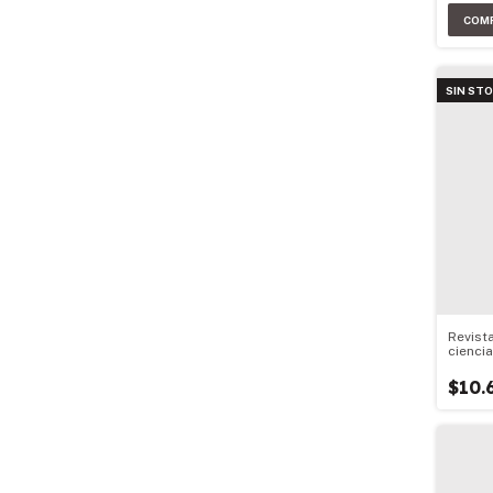
SIN ST
Revist
ciencia
$10.