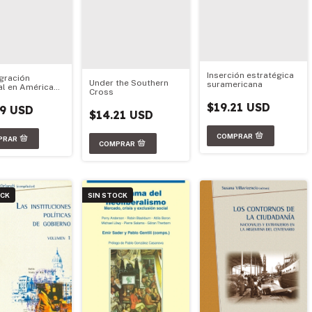
Inserción estratégica
egración
Under the Southern
suramericana
al en América
Cross
: Quo Vadis?
$19.21 USD
79 USD
$14.21 USD
OCK
SIN STOCK