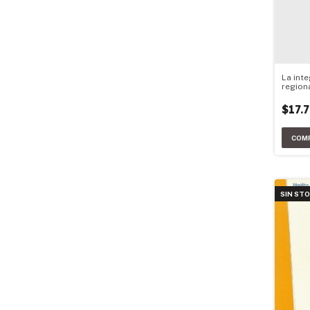
La int
region
Latina
$17.
SIN ST