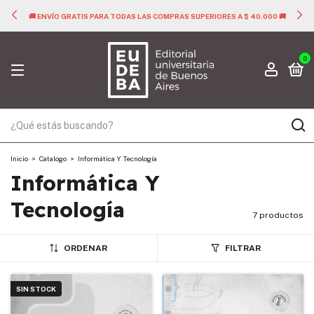
🚚 ENVÍO GRATIS PARA TODAS LAS COMPRAS SUPERIORES A $ 40.000 🚚
0
Inicio
>
Catalogo
>
Informática Y Tecnología
Informática Y
Tecnología
7 productos
ORDENAR
FILTRAR
SIN STOCK