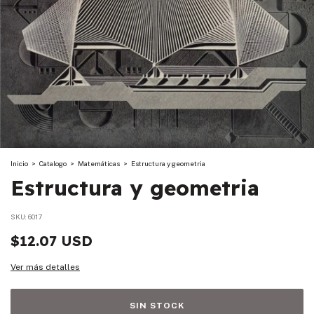
Inicio
>
Catalogo
>
Matemáticas
>
Estructura y geometria
Estructura y geometria
SKU:
6017
$12.07 USD
Ver más detalles