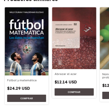
Abrazar el azar
Núme
prob
Fútbol y matemática
$12.14 USD
$12
$24.29 USD