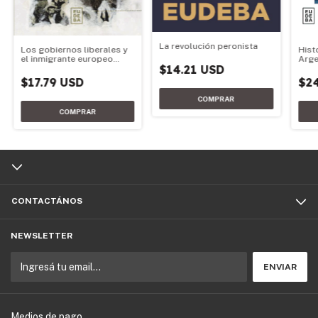
La revolución peronista
Los gobiernos liberales y
Hist
el inmigrante europeo
Arge
$14.21 USD
(1853 -1930)
$17.79 USD
$2
CONTACTÁNOS
NEWSLETTER
Medios de pago