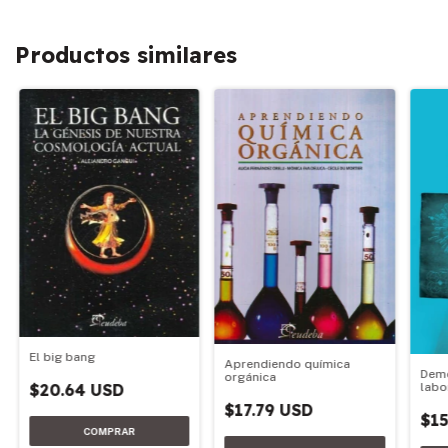
Productos similares
El big bang
Aprendiendo química
Demo
orgánica
$20.64 USD
labo
acci
$17.79 USD
$15