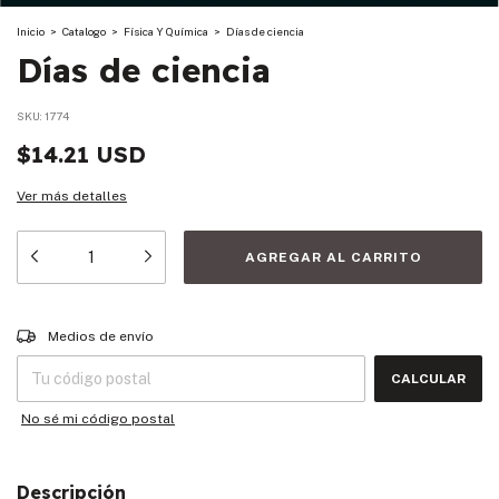
Inicio
>
Catalogo
>
Física Y Química
>
Días de ciencia
Días de ciencia
SKU:
1774
$14.21 USD
Ver más detalles
Entregas para el CP:
CAMBIAR CP
Medios de envío
CALCULAR
No sé mi código postal
Descripción