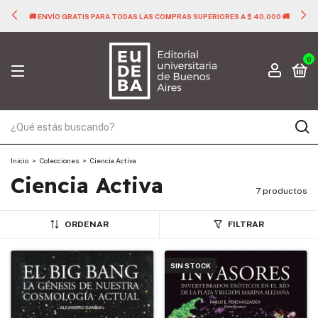
🚚 ENVÍO GRATIS PARA TODAS LAS COMPRAS SUPERIORES A $ 40.000 🚚
0
Inicio
>
Colecciones
>
Ciencia Activa
Ciencia Activa
7 productos
ORDENAR
FILTRAR
SIN STOCK