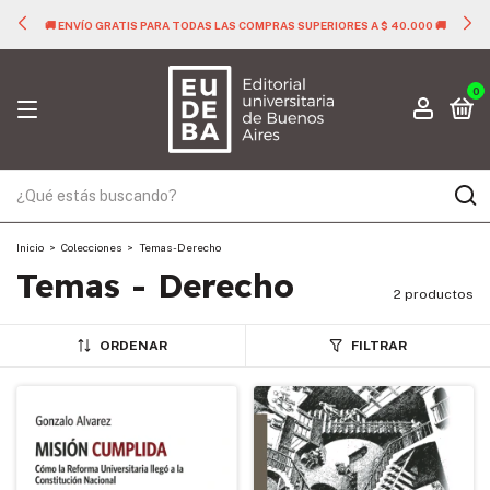
🚚 ENVÍO GRATIS PARA TODAS LAS COMPRAS SUPERIORES A $ 40.000 🚚
0
Inicio
>
Colecciones
>
Temas - Derecho
Temas - Derecho
2 productos
ORDENAR
FILTRAR