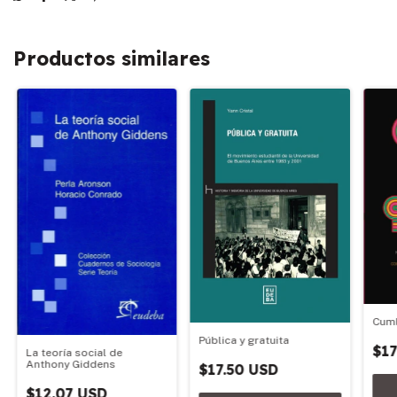
Productos similares
Cum
Pública y gratuita
$17
La teoría social de
Anthony Giddens
$17.50 USD
$12.07 USD