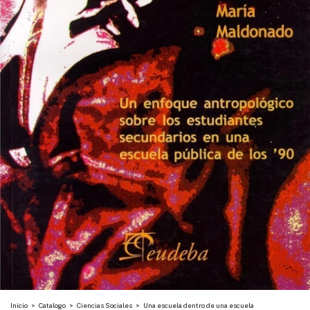
Inicio
>
Catalogo
>
Ciencias Sociales
>
Una escuela dentro de una escuela