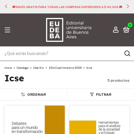
🚚 ENVÍO GRATIS PARA TODAS LAS COMPRAS SUPERIORES A $ 40.000 🚚
0
Inicio
>
Catalogo
>
Uba Xxi
>
2Do Cuatrimestre 2026
>
Icse
Icse
5 productos
ORDENAR
FILTRAR