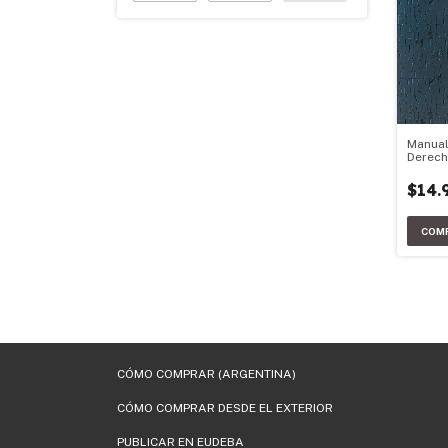
Manual
Derec
Derec
Consti
$14.
CÓMO COMPRAR (ARGENTINA)
CÓMO COMPRAR DESDE EL EXTERIOR
PUBLICAR EN EUDEBA