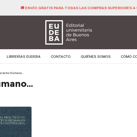
🚚 ENVÍO GRATIS PARA TODAS LAS COMPRAS SUPERIORES A $ 40.000 
LIBRERÍAS EUDEBA
CONTACTO
QUIÉNES SOMOS
CÓMO C
Derecho Humano...
mano...