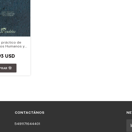
 práctico de
hos Humanos y
ho
tucional
93 USD
CONTACTÁNOS
NE
5491171644401