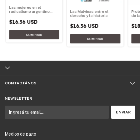
Las mujeres en el
radicalismo argentino
Las Malvinas entre el
Prob
1890-2020
derecho y la historia
de la
$16.36 USD
$16.36 USD
$18
CONTACTÁNOS
NEWSLETTER
Medios de pago