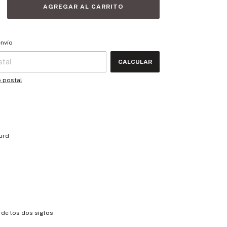
 CP:
CAMBIAR CP
envío
CALCULAR
o postal
urd
 de los dos siglos