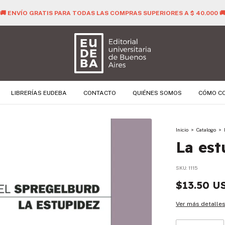
🚚 ENVÍO GRATIS PARA TODAS LAS COMPRAS SUPERIORES A $ 40.000 
LIBRERÍAS EUDEBA
CONTACTO
QUIÉNES SOMOS
CÓMO C
Inicio
>
Catalogo
>
La est
SKU:
1115
$13.50 U
Ver más detalle