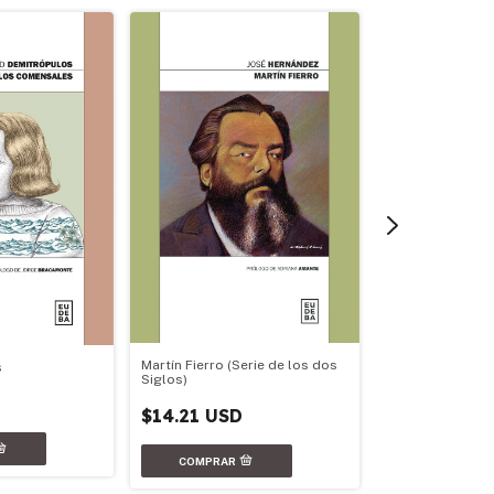
Martín Fierro (Serie de los dos
s
Siglos)
Una afirmación 
$14.21 USD
$13.50 USD