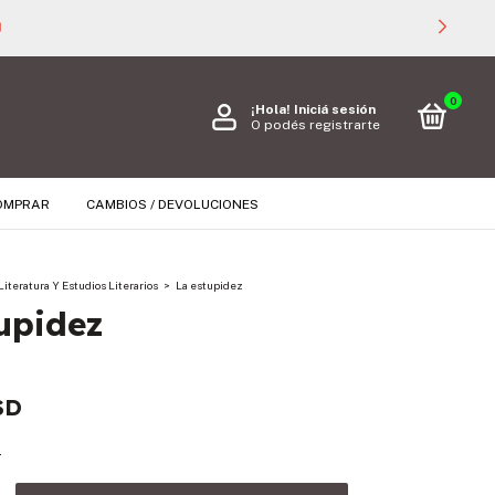

0
¡Hola!
Iniciá sesión
O podés registrarte
OMPRAR
CAMBIOS / DEVOLUCIONES
Literatura Y Estudios Literarios
>
La estupidez
upidez
SD
s