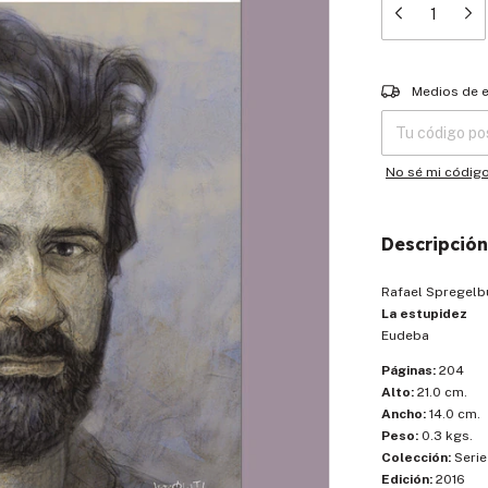
Entregas para el
Medios de 
No sé mi códig
Descripción
Rafael Spregelb
La estupidez
Eudeba
Páginas:
204
Alto:
21.0 cm.
Ancho:
14.0 cm.
Peso:
0.3 kgs.
Colección:
Serie
Edición:
2016