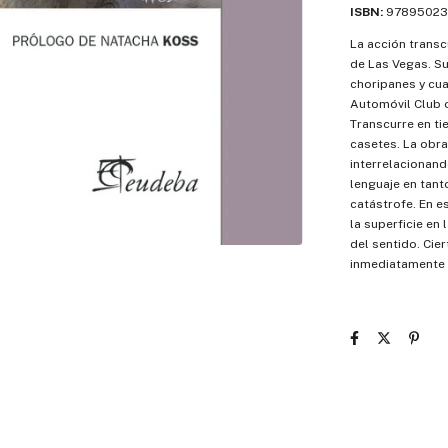
ISBN:
97895023
La acción transc
de Las Vegas. S
choripanes y cua
Automóvil Club o
Transcurre en ti
casetes. La obra
interrelacionando
lenguaje en tant
catástrofe. En es
la superficie en 
del sentido. Cie
inmediatamente es