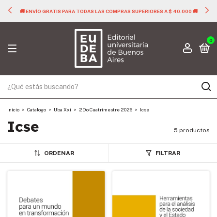
🚚 ENVÍO GRATIS PARA TODAS LAS COMPRAS SUPERIORES A $ 40.000 🚚
0
Inicio
>
Catalogo
>
Uba Xxi
>
2Do Cuatrimestre 2026
>
Icse
Icse
5 productos
ORDENAR
FILTRAR