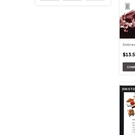
Sobrev
$13.
SIN ST