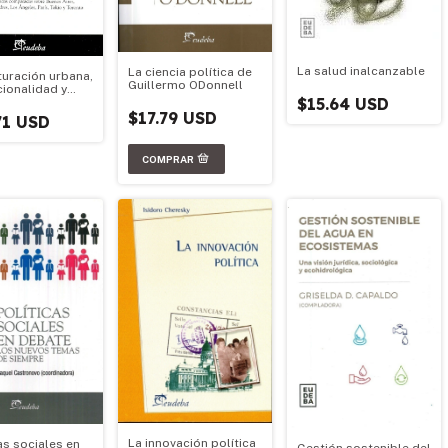
La salud inalcanzable
La ciencia política de
turación urbana,
Guillermo ODonnell
cionalidad y
$15.64 USD
tabilidad de
$17.79 USD
es
71 USD
olitanas y
es dif
La innovación política
as sociales en