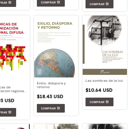
Las sombras de la luz
Exilio, diáspora y
retorno
cas de
$10.64 USD
zación regional
$18.43 USD
93 USD