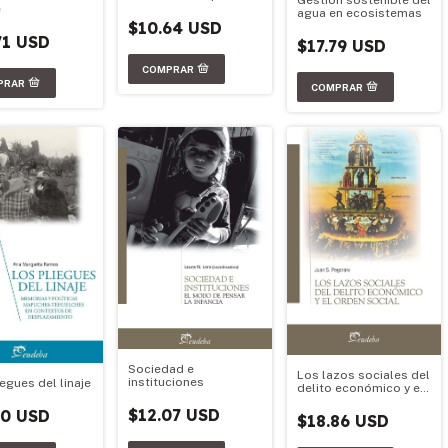
Gestión sostenible del
e
agua en ecosistemas
$10.64 USD
71 USD
$17.79 USD
Sociedad e
Los lazos sociales del
instituciones
egues del linaje
delito económico y el
orden social
$12.07 USD
50 USD
$18.86 USD