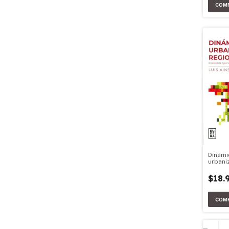
Dinámi
urbani
difusa
$18.