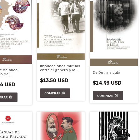
Implicaciones mutuas
entre el género y la
e balance:
De Dutra a Lula
migración
o de
ación, mercado
$13.50 USD
$14.93 USD
bajo y bienestar
86 USD