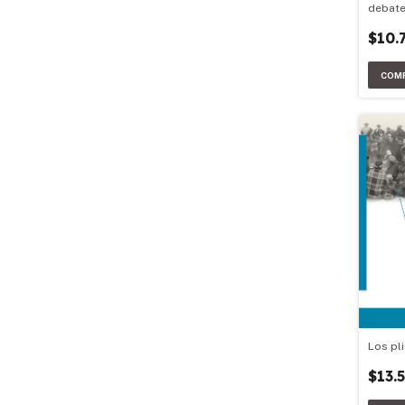
debat
$10.
Los pli
$13.