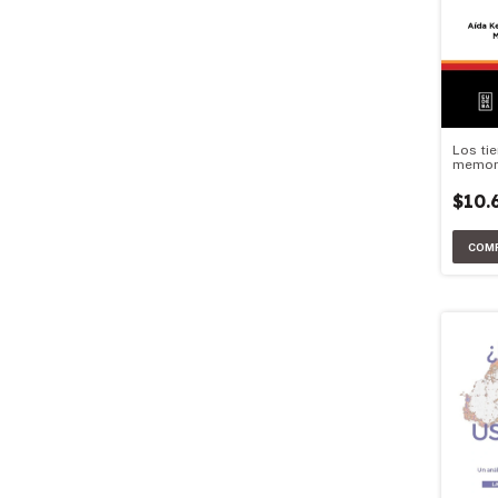
Los ti
memori
agenda
Argenti
$10.