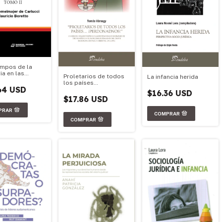
empos de la
a en las
Proletarios de todos
La infancia herida
s políticas de
los países
na y Chile
64 USD
¡Perdonadnos!
$16.36 USD
$17.86 USD