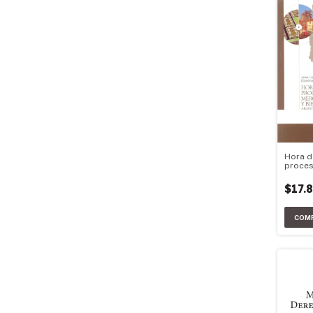
Hora d
proces
acumul
de tra
$17.