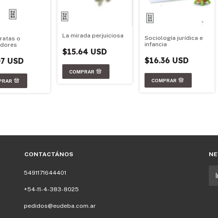
La mirada perjuiciosa
Sociología jurídica e
ratas o
infancia
adores
$15.64 USD
$16.36 USD
07 USD
CONTACTÁNOS
NE
5491171644401
+54-11-4-383-8025
pedidos@eudeba.com.ar