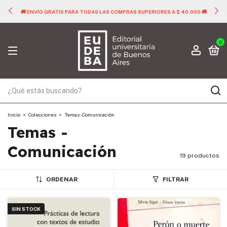
🚚 ENVÍO GRATIS PARA TODAS LAS COMPRAS SUPERIORES A $ 40.000 🚚
0
Inicio
>
Colecciones
>
Temas - Comunicación
Temas -
Comunicación
19 productos
ORDENAR
FILTRAR
SIN STOCK