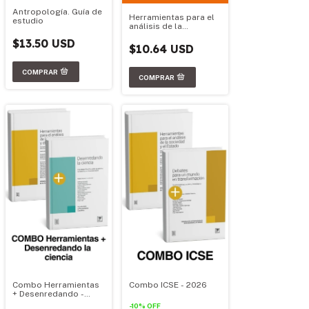
Antropología. Guía de
Herramientas para el
estudio
análisis de la
sociedad y el estado.
$13.50 USD
Ed. 2016
$10.64 USD
Combo Herramientas
Combo ICSE - 2026
+ Desenredando -
2026
-
10
%
OFF