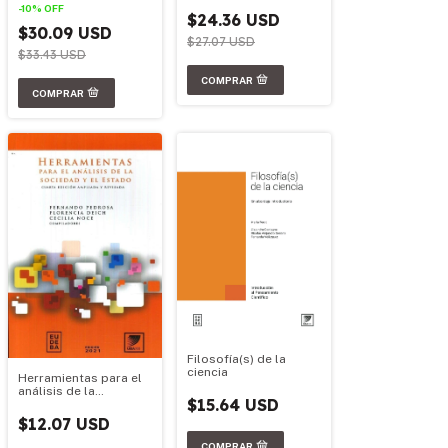
-
10
%
OFF
$24.36 USD
$30.09 USD
$27.07 USD
$33.43 USD
Filosofía(s) de la
ciencia
Herramientas para el
análisis de la
$15.64 USD
sociedad y el estado
$12.07 USD