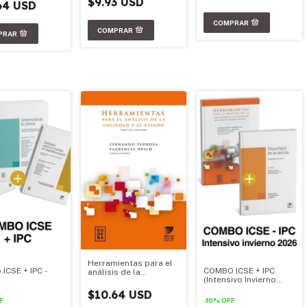
$9.93 USD
64 USD
Herramientas para el
ICSE + IPC -
COMBO ICSE + IPC
análisis de la
(Intensivo Invierno
sociedad y el estado.
2026)
Ed. 2017
$10.64 USD
F
-
10
%
OFF