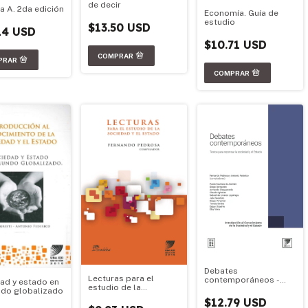
de decir
a A. 2da edición
Economía. Guía de
estudio
$13.50 USD
14 USD
$10.71 USD
Debates
Lecturas para el
contemporáneos -
ad y estado en
estudio de la
UBA XXI - Material
do globalizado
sociedad y el Estado
Oficial 2025
$12.79 USD