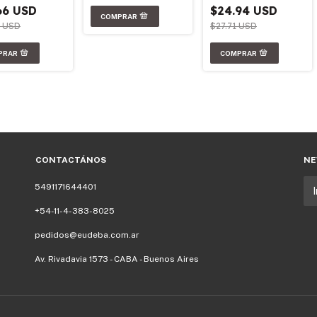
66 USD
$24.94 USD
9 USD
$27.71 USD
CONTACTÁNOS
NE
5491171644401
+54-11-4-383-8025
pedidos@eudeba.com.ar
Av. Rivadavia 1573 - CABA - Buenos Aires