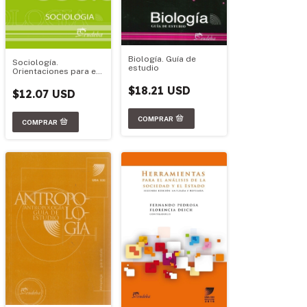
Biología. Guía de
Sociología.
estudio
Orientaciones para el
estudio de la
$18.21 USD
bibliografía
$12.07 USD
obligatoria