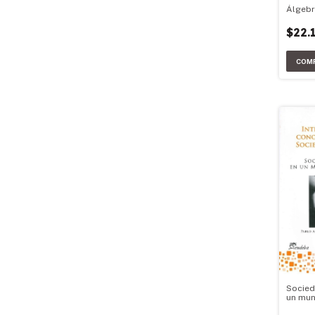
Álgebr
$22.
Socied
un mun