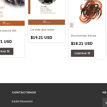
La vida que viene
os pasos del
Dicotomías éticas
$19.21 USD
71 USD
$18.21 USD
CONTACTÁNOS
NE
5491171644401