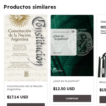
Productos similares
¿Qué es la justicia?
Misi
Constitución de la Nación
$12.50 USD
Argentina
$15
$17.14 USD