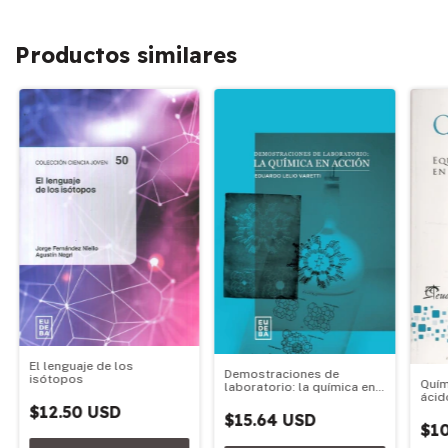
Productos similares
El lenguaje de los
Demostraciones de
isótopos
Quím
laboratorio: la química en
ácid
acción
$12.50 USD
acu
$15.64 USD
$10