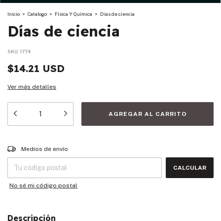
Inicio
>
Catalogo
>
Física Y Química
>
Días de ciencia
Días de ciencia
SKU:
1774
$14.21 USD
Ver más detalles
Entregas para el CP:
CAMBIAR CP
Medios de envío
CALCULAR
No sé mi código postal
Descripción