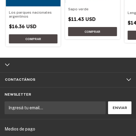
Sapo verde
Los parques nacionales
Leng
argentinos
$11.43 USD
$14
$16.36 USD
CONTACTÁNOS
NEWSLETTER
Medios de pago