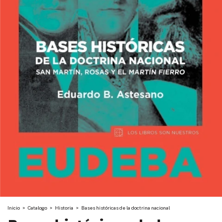
Inicio
>
Catalogo
>
Historia
>
Bases históricas de la doctrina nacional