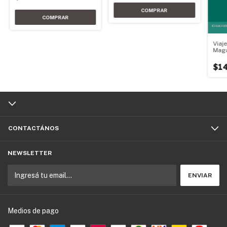
Viaj
Maga
$14
CONTACTÁNOS
NEWSLETTER
Medios de pago