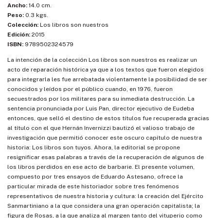
Ancho:
14.0 cm.
Peso:
0.3 kgs.
Colección:
Los libros son nuestros
Edición:
2015
ISBN:
9789502324579
La intención de la colección Los libros son nuestros es realizar un
acto de reparación histórica ya que a los textos que fueron elegidos
para integrarla les fue arrebatada violentamente la posibilidad de ser
conocidos y leídos por el público cuando, en 1976, fueron
secuestrados por los militares para su inmediata destrucción. La
sentencia pronunciada por Luis Pan, director ejecutivo de Eudeba
entonces, que selló el destino de estos títulos fue recuperada gracias
al título con el que Hernán Invernizzi bautizó el valioso trabajo de
investigación que permitió conocer este oscuro capítulo de nuestra
historia: Los libros son tuyos. Ahora, la editorial se propone
resignificar esas palabras a través de la recuperación de algunos de
los libros perdidos en ese acto de barbarie. El presente volumen,
compuesto por tres ensayos de Eduardo Astesano, ofrece la
particular mirada de este historiador sobre tres fenómenos
representativos de nuestra historia y cultura: la creación del Ejército
Sanmartiniano a la que considera una gran operación capitalista; la
figura de Rosas, a la que analiza al margen tanto del vituperio como